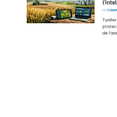
l’inte
DE
COMMU
Tunifer
protect
de l’as