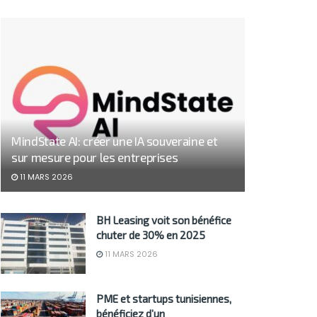
MindState AI: créer une IA souveraine et
sur mesure pour les entreprises
11 MARS 2026
BH Leasing voit son bénéfice
chuter de 30% en 2025
11 MARS 2026
PME et startups tunisiennes,
bénéficiez d’un