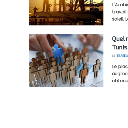
L'Arabi
travail
soleil. L
Quel 
Tunis
DE
TRABEL
Le pla
augment
obtenu .