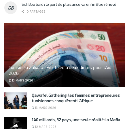
Sidi Bou Saïd : le port de plaisance va enfin être rénové
0 PARTAGES
Tunisie: la Zakat al-Fitr fixée à deux dinars pour l’Aïd
2026
13 MARS 2026
Qawafel Gathering: les femmes entrepreneures
tunisiennes conquièrent l’Afrique
13 MARS 2026
140 milliards, 32 pays, une seule réalité: la Mafia
12 MARS 2026