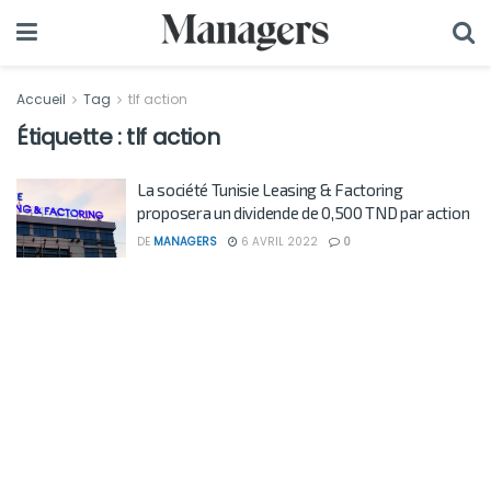
Accueil
Tag
tlf action
Étiquette :
tlf action
La société Tunisie Leasing & Factoring
proposera un dividende de 0,500 TND par action
DE
MANAGERS
6 AVRIL 2022
0