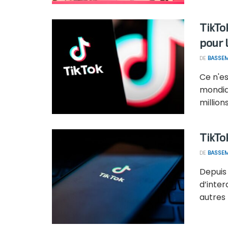
TikTo
pour 
DE
BASSEM
Ce n'e
mondial
millions
TikTo
DE
BASSEM
Depuis 
d’inter
autres 