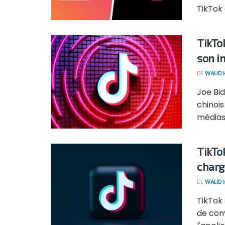
TikTok 
TikTo
son i
DE
WALID
Joe Bid
chinois
médias .
TikTo
charg
DE
WALID
TikTok
de con