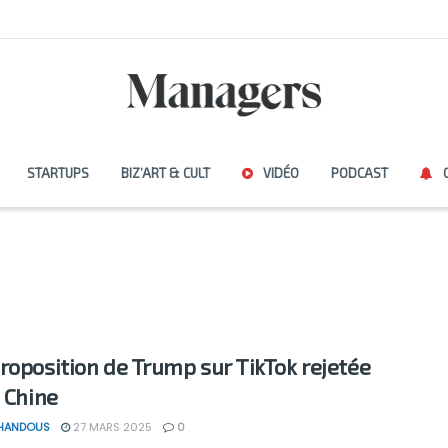
STARTUPS
BIZ’ART & CULT
VIDÉO
PODCAST
roposition de Trump sur TikTok rejetée
a Chine
 HANDOUS
27 MARS 2025
0