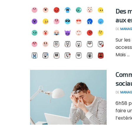
Des m
aux e
DE
MANAG
Sur les
accessi
Mais ...
Comme
socia
DE
MANAG
6h58 pa
faire u
l’extérie