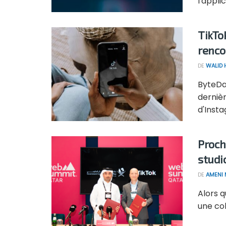
l'appli
TikTo
renco
DE
WALID
ByteDan
dernièr
d'Insta
Proch
studio
DE
AMENI 
Alors 
une col