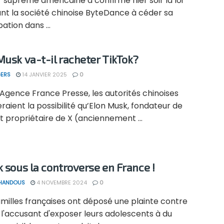
 suprême américaine a confirmé hier soir la loi
ant la société chinoise ByteDance à céder sa
pation dans ...
Musk va-t-il racheter TikTok?
ERS
14 JANVIER 2025
0
’Agence France Presse, les autorités chinoises
raient la possibilité qu’Elon Musk, fondateur de
t propriétaire de X (anciennement ...
k sous la controverse en France !
 HANDOUS
4 NOVEMBRE 2024
0
milles françaises ont déposé une plainte contre
 l'accusant d'exposer leurs adolescents à du