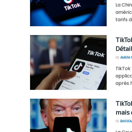
La Chin
améric
tarifs 
TikTo
Détai
DE
AMENI 
TikTok
applic
après l
TikTo
mais c
DE
BASSEM