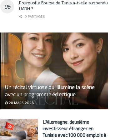
Pourquoi la Bourse de Tunis a-t-elle suspendu
UADH ?
0 PARTAGES
Un récital virtuose qui illumine la scène
avec un programme éclectique
28 MARS 2026
L’Allemagne, deuxième
investisseur étranger en
Tunisie avec 100 000 emplois à