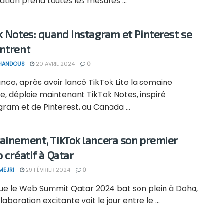
cation prend toutes les mesures ...
k Notes: quand Instagram et Pinterest se
ntrent
 HANDOUS
20 AVRIL 2024
0
ce, après avoir lancé TikTok Lite la semaine
e, déploie maintenant TikTok Notes, inspiré
gram et de Pinterest, au Canada ...
ainement, TikTok lancera son premier
 créatif à Qatar
MEJRI
29 FÉVRIER 2024
0
que le Web Summit Qatar 2024 bat son plein à Doha,
laboration excitante voit le jour entre le ...