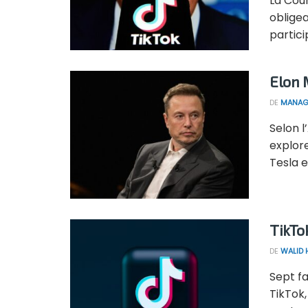
La Cour
oblige
partici
Elon 
DE
MANAG
Selon l
explore
Tesla e
TikTo
DE
WALID
Sept fa
TikTok,