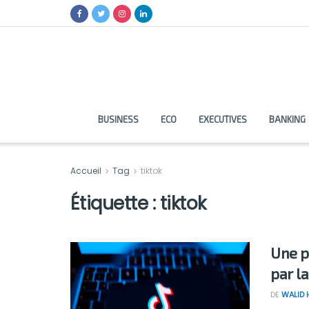
BUSINESS
ECO
EXECUTIVES
BANKING
Accueil
Tag
tiktok
Étiquette :
tiktok
Une p
par l
DE
WALID