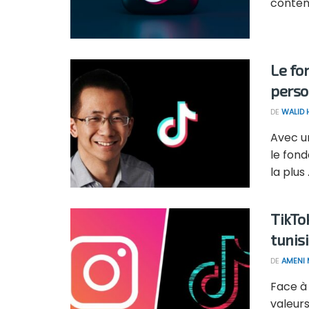
contenu
Le fo
perso
DE
WALID
Avec un
le fon
la plus .
TikTo
tunis
DE
AMENI 
Face à
valeur