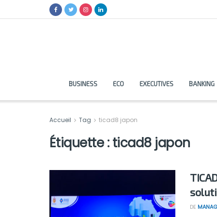
BUSINESS
ECO
EXECUTIVES
BANKING
Accueil
Tag
ticad8 japon
Étiquette :
ticad8 japon
TICAD
solut
DE
MANAG