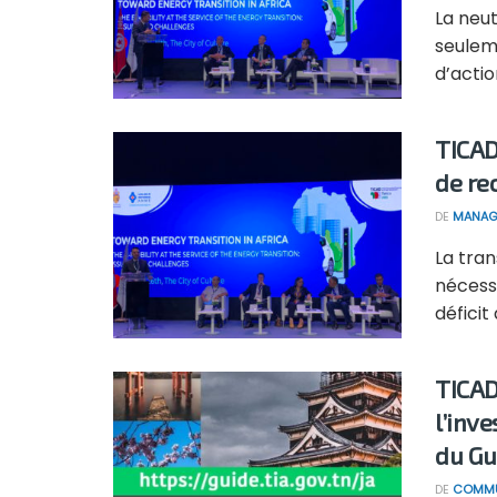
La neu
seuleme
d’action
TICAD
de re
DE
MANAG
La tran
nécessa
déficit d
TICAD
l’inv
du Gui
DE
COMMU