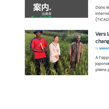
Dans le
interna
(TICAD 8
Vers l
chang
DE
MANAG
A l’ap
japonai
pleins 