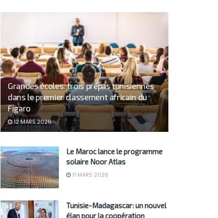
Grandes écoles: trois prépas tunisiennes
dans le premier classement africain du
Figaro
12 MARS 2026
Le Maroc lance le programme
solaire Noor Atlas
11 MARS 2026
Tunisie-Madagascar: un nouvel
élan pour la coopération