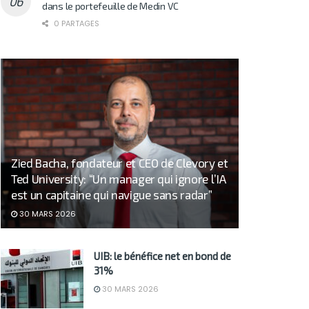
dans le portefeuille de Medin VC
0 PARTAGES
Zied Bacha, fondateur et CEO de Clevory et
Ted University: “Un manager qui ignore l’IA
est un capitaine qui navigue sans radar”
30 MARS 2026
UIB: le bénéfice net en bond de
31%
30 MARS 2026