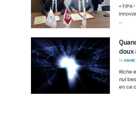
« FIPA-
innova
...
Quand
doux 
DE
SAHAR
Riche e
nul bes
en ce d