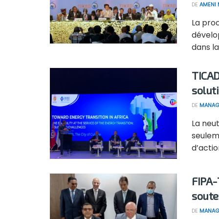
DE
AMENI 
La pro
dévelo
dans la v
TICAD
solut
DE
MANAG
La neu
seuleme
d’action
FIPA-
soute
DE
MANAG