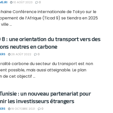
MEJRI
10 AOÛT 2023
0
chaine Conférence internationale de Tokyo sur le
ppement de l’Afrique (Ticad 9) se tiendra en 2025
ille ...
 8 : une orientation du transport vers des
ions neutres en carbone
ERS
26 AOÛT 2022
0
tralité carbone du secteur du transport est non
nt possible, mais aussi atteignable. Le plan
 de cet objectif ...
Tunisie : un nouveau partenariat pour
nir les investisseurs étrangers
ERS
19 OCTOBRE 2021
0