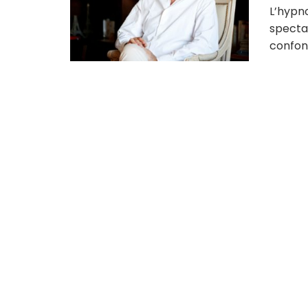
L’hypno
specta
confond