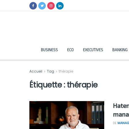
BUSINESS
ECO
EXECUTIVES
BANKING
Accueil
Tag
thérapie
Étiquette :
thérapie
Hatem
manag
DE
MANAG