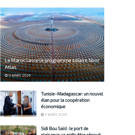
Le Maroc lance le programme solaire Noor
Atlas
11 MARS 2026
Tunisie-Madagascar: un nouvel
élan pour la coopération
économique
11 MARS 2026
Sidi Bou Saïd : le port de
plaisance va enfin être rénové