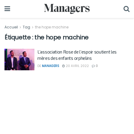
Accueil
Tag
the hope machine
Étiquette :
the hope machine
L’association Rose de l’espoir soutient les
mères des enfants orphelins
DE
MANAGERS
20 AVRIL 2022
0