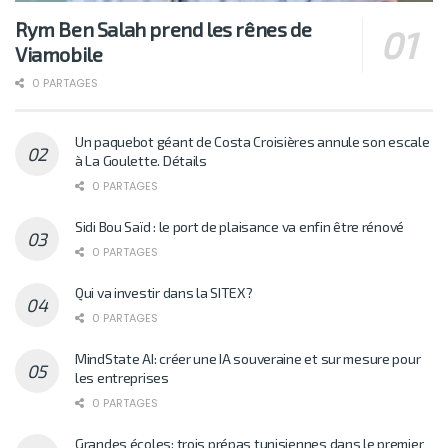
Rym Ben Salah prend les rênes de
Viamobile
0 PARTAGES
Un paquebot géant de Costa Croisières annule son escale
à La Goulette. Détails
0 PARTAGES
Sidi Bou Saïd : le port de plaisance va enfin être rénové
0 PARTAGES
Qui va investir dans la SITEX?
0 PARTAGES
MindState AI: créer une IA souveraine et sur mesure pour
les entreprises
0 PARTAGES
Grandes écoles: trois prépas tunisiennes dans le premier