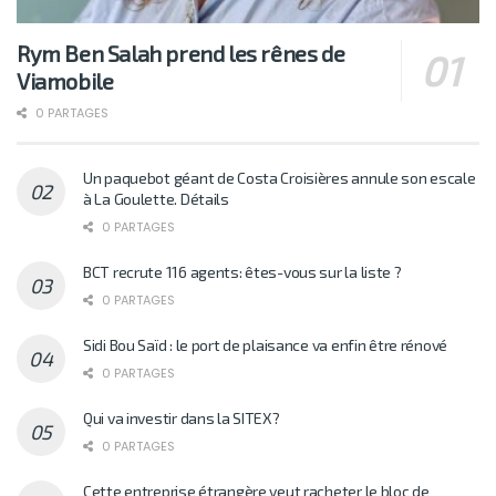
Rym Ben Salah prend les rênes de
Viamobile
0 PARTAGES
Un paquebot géant de Costa Croisières annule son escale
à La Goulette. Détails
0 PARTAGES
BCT recrute 116 agents: êtes-vous sur la liste ?
0 PARTAGES
Sidi Bou Saïd : le port de plaisance va enfin être rénové
0 PARTAGES
Qui va investir dans la SITEX?
0 PARTAGES
Cette entreprise étrangère veut racheter le bloc de