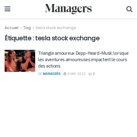
Accueil
Tag
tesla stock exchange
Étiquette :
tesla stock exchange
Triangle amoureux Depp-Heard-Musk: lorsque
les aventures amoureuses impactent le cours
des actions
DE
MANAGERS
9 MAI 2022
0