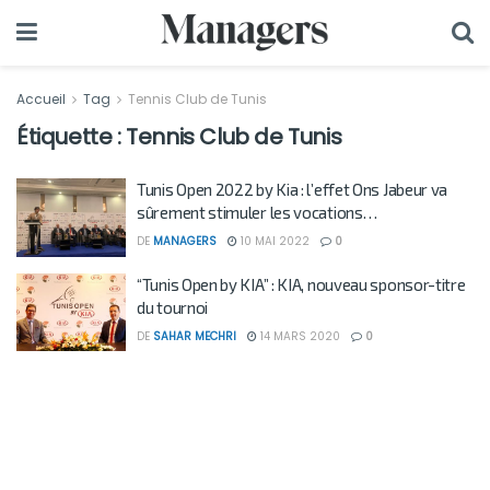
Accueil
Tag
Tennis Club de Tunis
Étiquette :
Tennis Club de Tunis
Tunis Open 2022 by Kia : l’effet Ons Jabeur va
sûrement stimuler les vocations…
DE
MANAGERS
10 MAI 2022
0
“Tunis Open by KIA” : KIA, nouveau sponsor-titre
du tournoi
DE
SAHAR MECHRI
14 MARS 2020
0