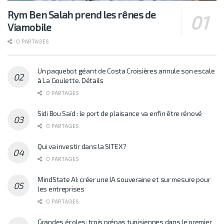
Rym Ben Salah prend les rênes de
Viamobile
0 PARTAGES
Un paquebot géant de Costa Croisières annule son escale
à La Goulette. Détails
0 PARTAGES
Sidi Bou Saïd : le port de plaisance va enfin être rénové
0 PARTAGES
Qui va investir dans la SITEX?
0 PARTAGES
MindState AI: créer une IA souveraine et sur mesure pour
les entreprises
0 PARTAGES
Grandes écoles: trois prépas tunisiennes dans le premier