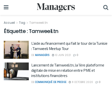
Accueil
Tag
Tamweeli.tn
Étiquette :
Tamweeli.tn
L’aide au financement qui fait le tour de la Tunisie
: Tamweeli Meetup Tour
DE
MANAGERS
10 JUIN 2021
0
Lancement de Tamweeli.tn, la 1ère plateforme
digitale de mise en relation entre PME et
institutions financières
DE
COMMUNIQUÉ DE PRESSE
8 OCTOBRE 2020
0