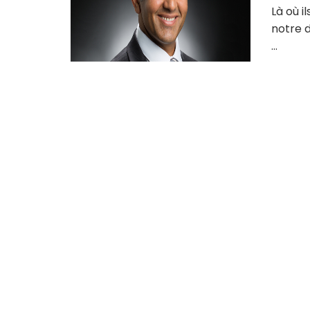
Là où i
notre d
...