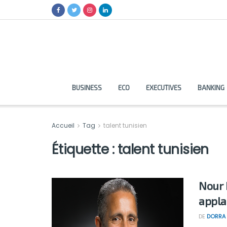
BUSINESS
ECO
EXECUTIVES
BANKING
Accueil
Tag
talent tunisien
Étiquette :
talent tunisien
Nour 
appla
DE
DORRA 