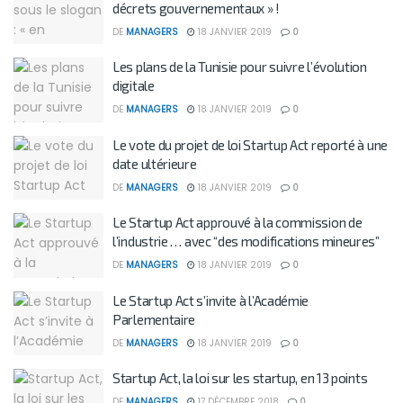
décrets gouvernementaux » !
DE
MANAGERS
18 JANVIER 2019
0
Les plans de la Tunisie pour suivre l’évolution
digitale
DE
MANAGERS
18 JANVIER 2019
0
Le vote du projet de loi Startup Act reporté à une
date ultérieure
DE
MANAGERS
18 JANVIER 2019
0
Le Startup Act approuvé à la commission de
l’industrie … avec “des modifications mineures”
DE
MANAGERS
18 JANVIER 2019
0
Le Startup Act s’invite à l’Académie
Parlementaire
DE
MANAGERS
18 JANVIER 2019
0
Startup Act, la loi sur les startup, en 13 points
DE
MANAGERS
17 DÉCEMBRE 2018
0