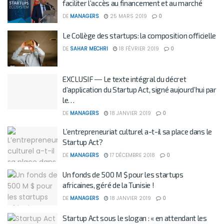
faciliter l’accès au financement et au marché
DE
MANAGERS
25 MARS 2019
0
Le Collège des startups: la composition officielle
DE
SAHAR MECHRI
18 FÉVRIER 2019
0
EXCLUSIF ― Le texte intégral du décret
d’application du Startup Act, signé aujourd’hui par
le…
DE
MANAGERS
18 JANVIER 2019
0
L’entrepreneuriat culturel a-t-il sa place dans le
Startup Act?
DE
MANAGERS
17 DÉCEMBRE 2018
0
Un fonds de 500 M $ pour les startups
africaines, géré de la Tunisie !
DE
MANAGERS
18 JANVIER 2019
0
Startup Act sous le slogan : « en attendant les