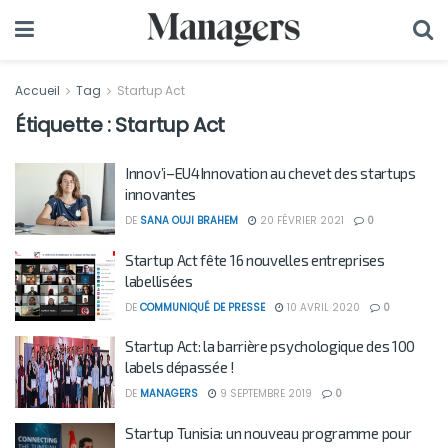
Accueil
Tag
Startup Act
Étiquette :
Startup Act
Innov’i–EU4Innovation au chevet des startups
innovantes
DE
SANA OUJI BRAHEM
20 FÉVRIER 2021
0
Startup Act fête 16 nouvelles entreprises
labellisées
DE
COMMUNIQUÉ DE PRESSE
10 AVRIL 2020
0
Startup Act: la barrière psychologique des 100
labels dépassée !
DE
MANAGERS
9 SEPTEMBRE 2019
0
Startup Tunisia: un nouveau programme pour