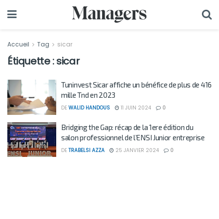
Accueil
Tag
sicar
Étiquette :
sicar
Tuninvest Sicar affiche un bénéfice de plus de 416
mille Tnd en 2023
DE
WALID HANDOUS
11 JUIN 2024
0
Bridging the Gap: récap de la 1ere édition du
salon professionnel de l’ENSI Junior entreprise
DE
TRABELSI AZZA
25 JANVIER 2024
0