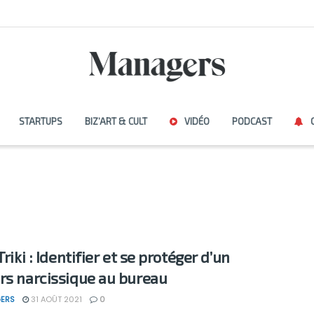
STARTUPS
BIZ’ART & CULT
VIDÉO
PODCAST
Triki : Identifier et se protéger d’un
rs narcissique au bureau
ERS
31 AOÛT 2021
0