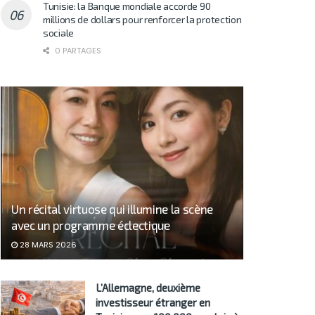
Tunisie: la Banque mondiale accorde 90
millions de dollars pour renforcer la protection
sociale
0 PARTAGES
Un récital virtuose qui illumine la scène
avec un programme éclectique
28 MARS 2026
L’Allemagne, deuxième
investisseur étranger en