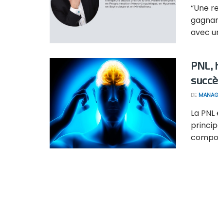
“Une re
gagnant
avec un
PNL, 
succè
DE
MANAG
La PNL
princip
compor