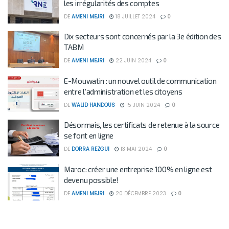
les irrégularités des comptes
DE
AMENI MEJRI
18 JUILLET 2024
0
Dix secteurs sont concernés par la 3e édition des
TABM
DE
AMENI MEJRI
22 JUIN 2024
0
E-Mouwatin : un nouvel outil de communication
entre l’administration et les citoyens
DE
WALID HANDOUS
15 JUIN 2024
0
Désormais, les certificats de retenue à la source
se font en ligne
DE
DORRA REZGUI
13 MAI 2024
0
Maroc: créer une entreprise 100% en ligne est
devenu possible!
DE
AMENI MEJRI
20 DÉCEMBRE 2023
0