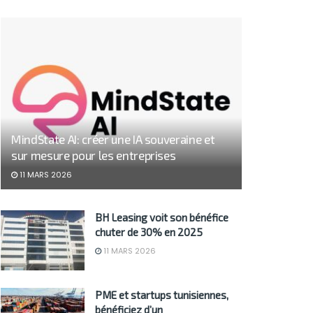
MindState AI: créer une IA souveraine et
sur mesure pour les entreprises
11 MARS 2026
BH Leasing voit son bénéfice
chuter de 30% en 2025
11 MARS 2026
PME et startups tunisiennes,
bénéficiez d’un