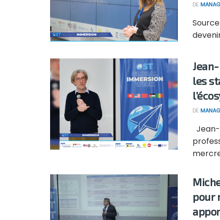
DE
MANAG
Source
devenir
Jean-
les s
l’éco
DE
MANAG
Jean-M
profess
mercred
Miche
pour 
appor