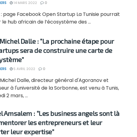
ERS
14 MARS 2022
0
 : page Facebook Open Startup La Tunisie pourrait
 le hub africain de l’écosystème des ...
Michel Dalle : “La prochaine étape pour
tartups sera de construire une carte de
système”
ERS
5 AVRIL 2022
0
ichel Dalle, directeur général d'Agoranov et
eur à l'université de la Sorbonne, est venu à Tunis,
i 2 mars, ...
l Amsalem : “Les business angels sont là
mentorer les entrepreneurs et leur
ter leur expertise”