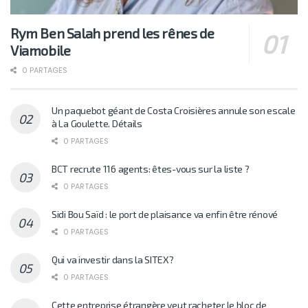
Rym Ben Salah prend les rênes de
Viamobile
0 PARTAGES
Un paquebot géant de Costa Croisières annule son escale
à La Goulette. Détails
0 PARTAGES
BCT recrute 116 agents: êtes-vous sur la liste ?
0 PARTAGES
Sidi Bou Saïd : le port de plaisance va enfin être rénové
0 PARTAGES
Qui va investir dans la SITEX?
0 PARTAGES
Cette entreprise étrangère veut racheter le bloc de