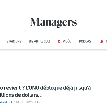
STARTUPS
BIZ’ART & CULT
VIDÉO
PODCAST
ño revient ? L’ONU débloque déjà jusqu’à
illions de dollars…
MEJRI
17 JUILLET 2026
0