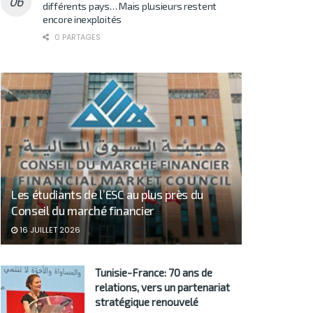
différents pays… Mais plusieurs restent
encore inexploités
0 PARTAGES
Les étudiants de l’ESC au plus près du
Conseil du marché financier
16 JUILLET 2026
Tunisie-France: 70 ans de
relations, vers un partenariat
stratégique renouvelé