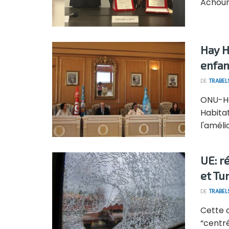
Achour,
Hay H
enfan
DE
TRABEL
ONU-Ha
Habitat
l'amélio
UE: r
et Tu
DE
TRABEL
Cette 
“centr