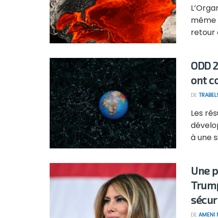
L’Organ
même q
retour 
ODD 2
ont 
DE
TRABEL
Les rés
dévelo
à une si
Une p
Trump
sécur
DE
AMENI 