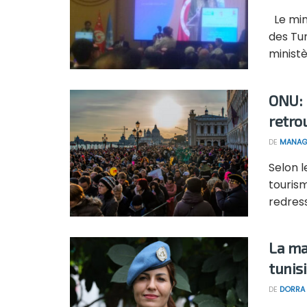
Le mini
des Tun
ministèr
ONU: 
retro
DE
MANAG
Selon l
touris
redres
La ma
tunis
DE
DORRA 