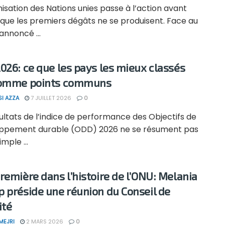
isation des Nations unies passe à l’action avant
ue les premiers dégâts ne se produisent. Face au
annoncé ...
026: ce que les pays les mieux classés
comme points communs
SI AZZA
7 JUILLET 2026
0
ultats de l’indice de performance des Objectifs de
ppement durable (ODD) 2026 ne se résument pas
mple ...
remière dans l’histoire de l’ONU: Melania
 préside une réunion du Conseil de
ité
MEJRI
2 MARS 2026
0