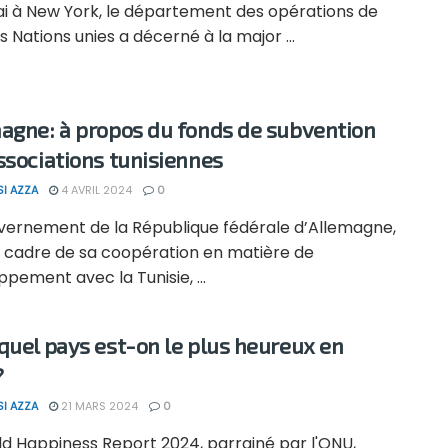
ai à New York, le département des opérations de
s Nations unies a décerné à la major ...
agne: à propos du fonds de subvention
ssociations tunisiennes
SI AZZA
4 AVRIL 2024
0
vernement de la République fédérale d’Allemagne,
e cadre de sa coopération en matière de
pement avec la Tunisie, ...
quel pays est-on le plus heureux en
?
SI AZZA
21 MARS 2024
0
ld Happiness Report 2024, parrainé par l'ONU,