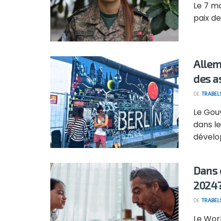
Le 7 m
paix de
Allem
des a
DE
TRABEL
Le Gou
dans l
dévelop
Dans 
2024
DE
TRABEL
Le Wor