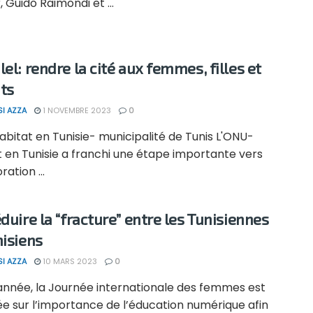
 Guido Raimondi et ...
lel: rendre la cité aux femmes, filles et
ts
SI AZZA
1 NOVEMBRE 2023
0
bitat en Tunisie- municipalité de Tunis L'ONU-
 en Tunisie a franchi une étape importante vers
ration ...
éduire la “fracture” entre les Tunisiennes
nisiens
SI AZZA
10 MARS 2023
0
année, la Journée internationale des femmes est
ée sur l’importance de l’éducation numérique afin