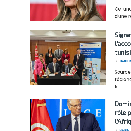
Ce lund
d'une r
Signa
l’acc
tunis
DE
TRABEL
Source
région
le ...
Domin
rôle 
l’Afr
DE
NADIA 