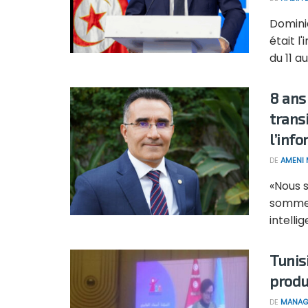
Dominiq
était l
du 11 a
8 ans
trans
l’info
DE
AMENI 
«Nous s
sommes
intellig
Tunis
produ
DE
MANAG