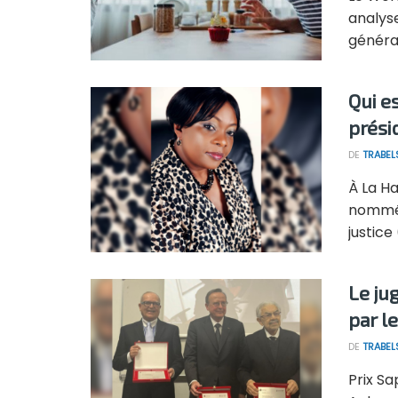
analyse
générati
Qui es
prési
DE
TRABEL
À La Ha
nommée
justice 
Le ju
par l
DE
TRABEL
Prix Sa