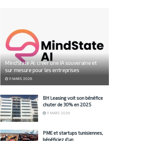
MindState AI: créer une IA souveraine et
sur mesure pour les entreprises
11 MARS 2026
BH Leasing voit son bénéfice
chuter de 30% en 2025
11 MARS 2026
PME et startups tunisiennes,
bénéficiez d’un