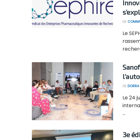
Innov
s’exp
DE
COMMU
Le SEPH
rassem
recherc
Sanof
l’aut
DE
DORRA 
Le 24 j
interna
...
3e éd