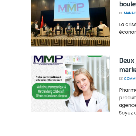
boule
DE
MANAG
La cris
économi
Deux 
marke
DE
COMMU
Pharma
produi
agence
Soyez a