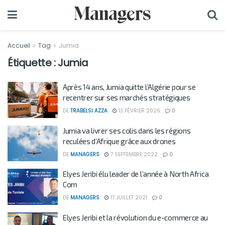
Accueil
Tag
Jumia
Étiquette :
Jumia
Après 14 ans, Jumia quitte l’Algérie pour se
recentrer sur ses marchés stratégiques
DE
TRABELSI AZZA
13 FÉVRIER 2026
0
Jumia va livrer ses colis dans les régions
reculées d’Afrique grâce aux drones
DE
MANAGERS
7 SEPTEMBRE 2022
0
Elyes Jeribi élu leader de l’année à North Africa
Com
DE
MANAGERS
17 JUILLET 2021
0
Elyes Jeribi et la révolution du e-commerce au