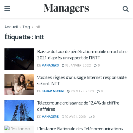
Accueil
Tag
Intt
Étiquette :
Intt
Baisse du taux de pénétration mobile en octobre
2021, d’après un rapport de l’INTT
DE
MANAGERS
18 JANVIER 2022
0
Voici les règles d’un usage Internet responsable
selon l’INTT
DE
SAHAR MECHRI
26 MARS 2020
0
Telecom: une croissance de 12,4% du chiffre
d’affaires
DE
MANAGERS
10 AVRIL 2019
0
L’Instance Nationale des Télécommunications