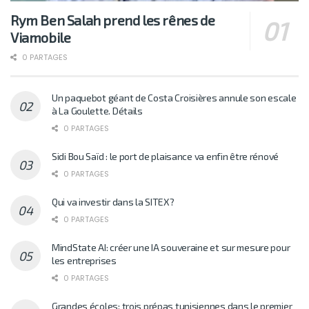
Rym Ben Salah prend les rênes de
Viamobile
0 PARTAGES
Un paquebot géant de Costa Croisières annule son escale
à La Goulette. Détails
0 PARTAGES
Sidi Bou Saïd : le port de plaisance va enfin être rénové
0 PARTAGES
Qui va investir dans la SITEX?
0 PARTAGES
MindState AI: créer une IA souveraine et sur mesure pour
les entreprises
0 PARTAGES
Grandes écoles: trois prépas tunisiennes dans le premier