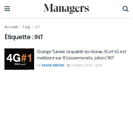
Accueil
Tag
INT
Étiquette :
INT
Orange Tunisie: la qualité du réseau 3G et 4G est
meilleure sur 8 Gouvernorats, selon l’INT
DE
SAHAR MECHRI
12 MARS 2020
0