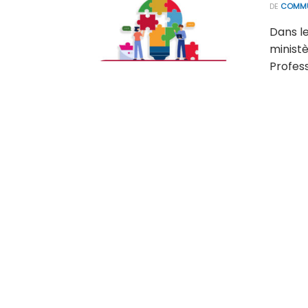
DE
COMMU
Dans l
ministè
Professi