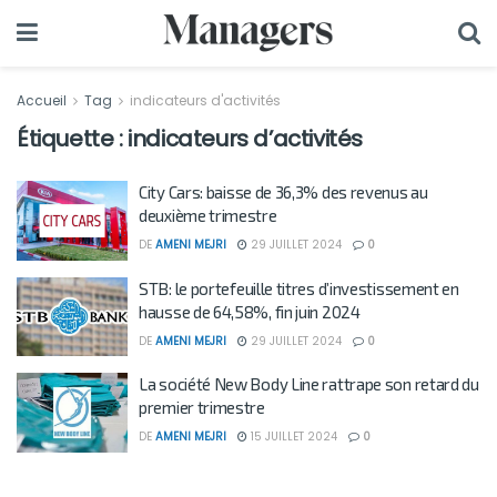
Accueil
Tag
indicateurs d'activités
Étiquette :
indicateurs d’activités
City Cars: baisse de 36,3% des revenus au
deuxième trimestre
DE
AMENI MEJRI
29 JUILLET 2024
0
STB: le portefeuille titres d’investissement en
hausse de 64,58%, fin juin 2024
DE
AMENI MEJRI
29 JUILLET 2024
0
La société New Body Line rattrape son retard du
premier trimestre
DE
AMENI MEJRI
15 JUILLET 2024
0