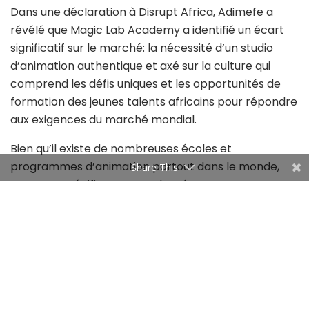
Dans une déclaration à Disrupt Africa, Adimefe a
révélé que Magic Lab Academy a identifié un écart
significatif sur le marché: la nécessité d’un studio
d’animation authentique et axé sur la culture qui
comprend les défis uniques et les opportunités de
formation des jeunes talents africains pour répondre
aux exigences du marché mondial.
Bien qu’il existe de nombreuses écoles et
programmes d’animation partout dans le monde,
Share This
peu sont spécifiquement adaptés au contexte
africain, notamment en termes de pertinence
culturelle, d’accessibilité et de formation pratique.
Il ajoute qu’ en Afrique, il existe un intérêt croissant
pour l’animation, alimenté par une riche tradition de
narration et une population jeune désireuse de
s’engager dans les nouveaux médias. Cependant, la