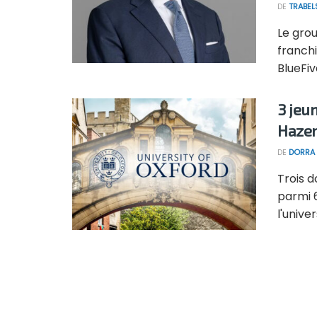
DE
TRABEL
Le grou
franch
BlueFiv
3 jeu
Hazem
DE
DORRA 
Trois d
parmi 
l'univer