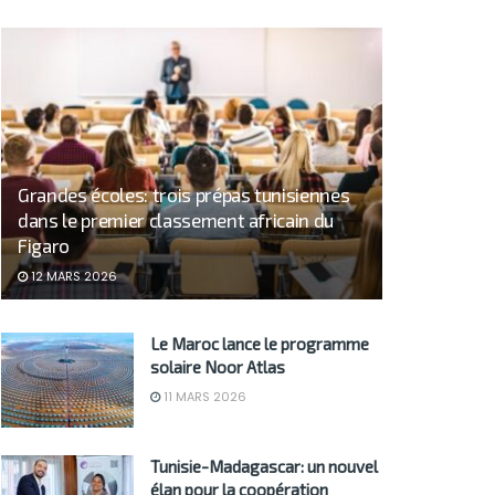
Grandes écoles: trois prépas tunisiennes
dans le premier classement africain du
Figaro
12 MARS 2026
Le Maroc lance le programme
solaire Noor Atlas
11 MARS 2026
Tunisie-Madagascar: un nouvel
élan pour la coopération