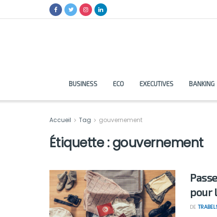
BUSINESS
ECO
EXECUTIVES
BANKING
Accueil
Tag
gouvernement
Étiquette :
gouvernement
Passe
pour 
DE
TRABEL