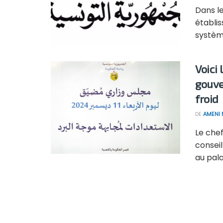
Dans le
établis
système
Voici
gouve
froid
DE
AMENI 
Le che
conseil
au palai