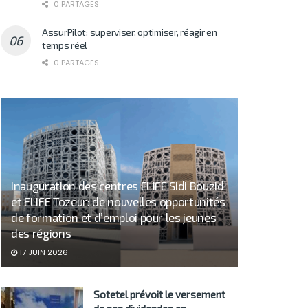
0 PARTAGES
AssurPilot: superviser, optimiser, réagir en
temps réel
0 PARTAGES
Inauguration des centres ELIFE Sidi Bouzid
et ELIFE Tozeur: de nouvelles opportunités
de formation et d’emploi pour les jeunes
des régions
17 JUIN 2026
Sotetel prévoit le versement