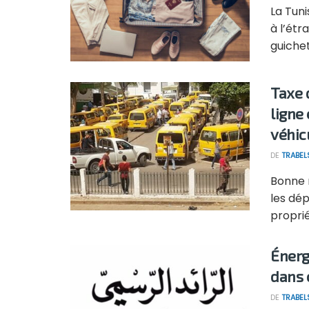
La Tuni
à l’étr
guichet
Taxe 
ligne
véhic
DE
TRABEL
Bonne n
les dép
proprié
Énerg
dans 
DE
TRABEL