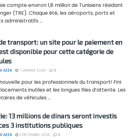
sie compte environ 1,8 million de Tunisiens résidant
anger (TRE). Chaque été, les aéroports, ports et
s administratifs ...
de transport: un site pour le paiement en
 est disponible pour cette catégorie de
ules
SI AZZA
7 JANVIER 2026
0
ouvelle pour les professionnels du transport! Fini
lacements inutiles et les longues files d’attente. Les
taires de véhicules ...
ie: 13 millions de dinars seront investis
ces 3 institutions publiques
SI AZZA
3 DÉCEMBRE 2025
0