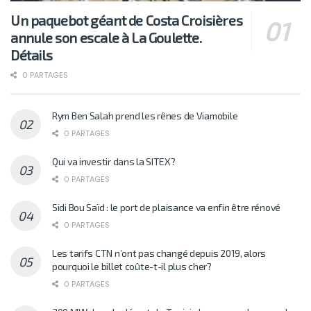
Un paquebot géant de Costa Croisières
annule son escale à La Goulette.
Détails
0 PARTAGES
Rym Ben Salah prend les rênes de Viamobile
0 PARTAGES
Qui va investir dans la SITEX?
0 PARTAGES
Sidi Bou Saïd : le port de plaisance va enfin être rénové
0 PARTAGES
Les tarifs CTN n’ont pas changé depuis 2019, alors
pourquoi le billet coûte-t-il plus cher?
0 PARTAGES