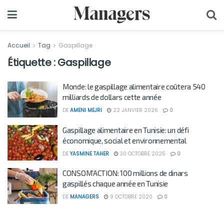
Accueil
Tag
Gaspillage
Étiquette :
Gaspillage
Monde: le gaspillage alimentaire coûtera 540
milliards de dollars cette année
DE
AMENI MEJRI
22 JANVIER 2026
0
Gaspillage alimentaire en Tunisie: un défi
économique, social et environnemental
DE
YASMINE TAHER
30 OCTOBRE 2025
0
CONSOM’ACTION: 100 millions de dinars
gaspillés chaque année en Tunisie
DE
MANAGERS
9 OCTOBRE 2020
0