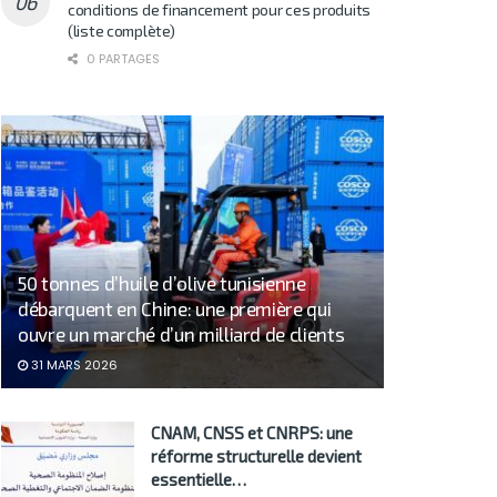
conditions de financement pour ces produits
(liste complète)
0 PARTAGES
50 tonnes d’huile d’olive tunisienne
débarquent en Chine: une première qui
ouvre un marché d’un milliard de clients
31 MARS 2026
CNAM, CNSS et CNRPS: une
réforme structurelle devient
essentielle…