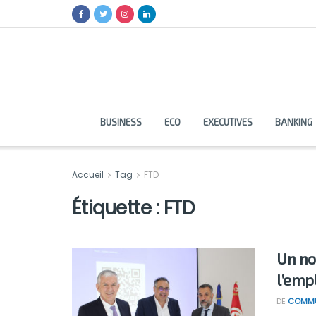
BUSINESS
ECO
EXECUTIVES
BANKING
Accueil
Tag
FTD
Étiquette :
FTD
Un no
l’emp
DE
COMMU