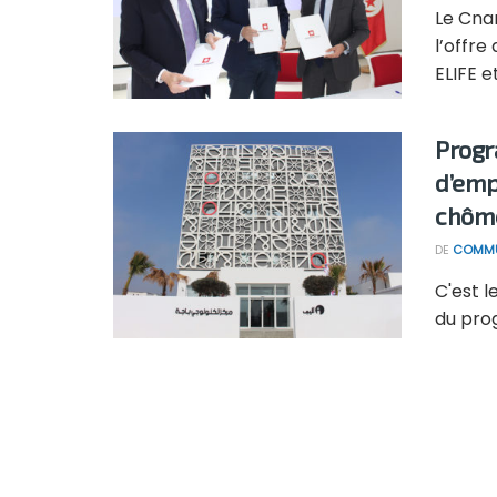
Le Cna
l’offre
ELIFE et
Progr
d’emp
chôme
DE
COMMU
C'est l
du prog