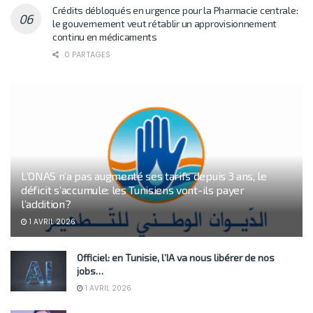
Crédits débloqués en urgence pour la Pharmacie centrale:
le gouvernement veut rétablir un approvisionnement
continu en médicaments
0 PARTAGES
L’ONAS n’a pas augmenté ses tarifs depuis 3 ans, le
déficit s’accumule: les Tunisiens vont-ils payer
l’addition?
1 AVRIL 2026
Officiel: en Tunisie, l’IA va nous libérer de nos
jobs…
1 AVRIL 2026