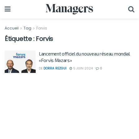
Accueil
Tag
Forvis
Étiquette :
Forvis
Lancement officiel du nouveau réseau mondial
«Forvis Mazars»
DE
DORRA REZGUI
5 JUIN 2024
0