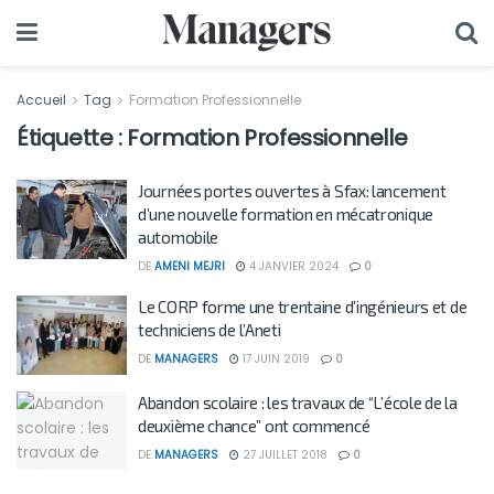
Accueil
Tag
Formation Professionnelle
Étiquette :
Formation Professionnelle
Journées portes ouvertes à Sfax: lancement
d’une nouvelle formation en mécatronique
automobile
DE
AMENI MEJRI
4 JANVIER 2024
0
Le CORP forme une trentaine d’ingénieurs et de
techniciens de l’Aneti
DE
MANAGERS
17 JUIN 2019
0
Abandon scolaire : les travaux de “L’école de la
deuxième chance” ont commencé
DE
MANAGERS
27 JUILLET 2018
0