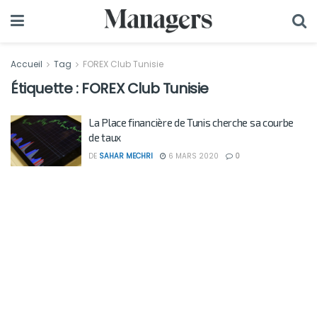
Accueil
Tag
FOREX Club Tunisie
Étiquette :
FOREX Club Tunisie
La Place financière de Tunis cherche sa courbe
de taux
DE
SAHAR MECHRI
6 MARS 2020
0