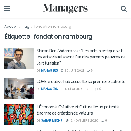
Accueil
Tag
fondation rambourg
Étiquette :
fondation rambourg
Shiran Ben Abderrazak : “Les arts plastiques et
les arts visuels sont l’un des parents pauvres de
l’art tunisien”
DE
MANAGERS
28 JUIN 2021
0
CORE creative hub accueille sa première cohorte
DE
MANAGERS
15 DÉCEMBRE 2020
0
L’Économie Créative et Culturelle: un potentiel
énorme de création de valeurs
DE
SAHAR MECHRI
12 NOVEMBRE 2020
0