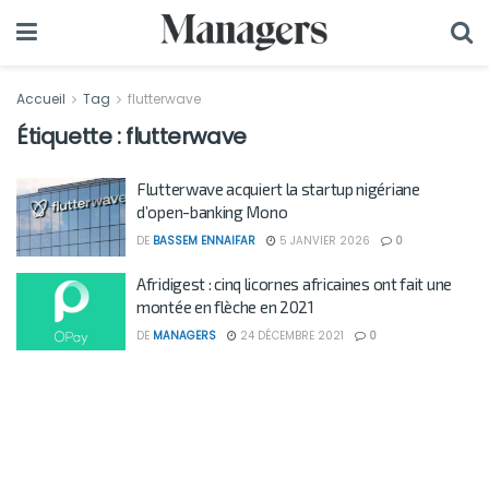
Accueil
Tag
flutterwave
Étiquette :
flutterwave
Flutterwave acquiert la startup nigériane
d’open-banking Mono
DE
BASSEM ENNAIFAR
5 JANVIER 2026
0
Afridigest : cinq licornes africaines ont fait une
montée en flèche en 2021
DE
MANAGERS
24 DÉCEMBRE 2021
0