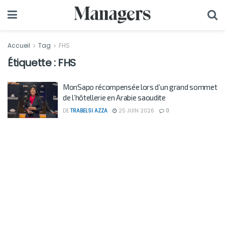
Accueil
Tag
FHS
Étiquette :
FHS
MonSapo récompensée lors d’un grand sommet
de l’hôtellerie en Arabie saoudite
DE
TRABELSI AZZA
25 JUIN 2026
0