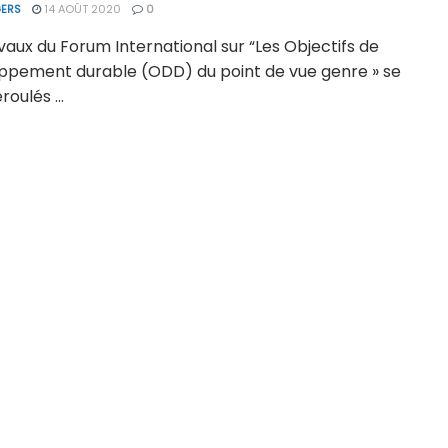
ERS
14 AOÛT 2020
0
vaux du Forum International sur “Les Objectifs de
ppement durable (ODD) du point de vue genre » se
roulés ...