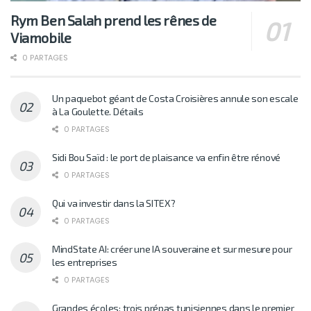
Rym Ben Salah prend les rênes de
Viamobile
0 PARTAGES
Un paquebot géant de Costa Croisières annule son escale
à La Goulette. Détails
0 PARTAGES
Sidi Bou Saïd : le port de plaisance va enfin être rénové
0 PARTAGES
Qui va investir dans la SITEX?
0 PARTAGES
MindState AI: créer une IA souveraine et sur mesure pour
les entreprises
0 PARTAGES
Grandes écoles: trois prépas tunisiennes dans le premier