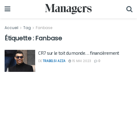
Accueil
Tag
Fanbase
Étiquette :
Fanbase
CR7 sur le toit du monde… financièrement
DE
TRABELSI AZZA
15 MAI 2023
0