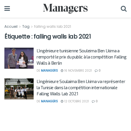
Accueil
Tag
falling walls lab 2021
Étiquette :
falling walls lab 2021
L’ingénieure tunisienne Souleima Ben Lkima a
remporté le prix du public à la compétition Falling
Walls à Berlin
DE
MANAGERS
16 NOVEMBRE 2021
0
L’ingénieure Soulaima Ben Lkima va représenter
la Tunisie dans la compétition internationale
Falling Walls Lab 2021
DE
MANAGERS
12 OCTOBRE 2021
0