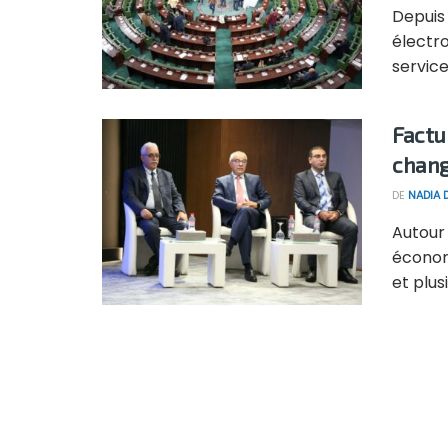
Depuis 
électro
service
Factu
change
DE
NADIA 
Autour 
économ
et plus