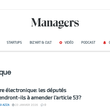
STARTUPS
BIZ’ART & CULT
VIDÉO
PODCAST
ique
re électronique: les députés
endront-ils à amender l’article 53?
SI AZZA
23 JANVIER 2026
0