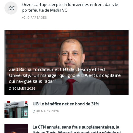
Onze startups deeptech tunisiennes entrent dans le
portefeuille de Medin VC
0 PARTAGES
Zied Bacha, fondateur et CEO de Clevory et Ted
University: “Un manager qui ignore l’IA est un capitaine
qui navigue sans radar”
30 MARS 2026
UIB: le bénéfice net en bond de 31%
30 MARS 2026
La CTN annule, sans frais supplémentaires, la
liaison Tunis-Marseille durant cette période et