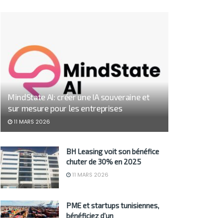
MindState AI: créer une IA souveraine et
sur mesure pour les entreprises
11 MARS 2026
BH Leasing voit son bénéfice
chuter de 30% en 2025
11 MARS 2026
PME et startups tunisiennes,
bénéficiez d’un