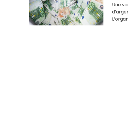
Une va
d’arge
L’organ