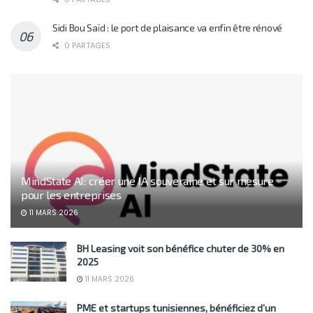
Sidi Bou Saïd : le port de plaisance va enfin être rénové
0 PARTAGES
MindState AI: créer une IA souveraine et sur mesure
pour les entreprises
11 MARS 2026
BH Leasing voit son bénéfice chuter de 30% en
2025
11 MARS 2026
PME et startups tunisiennes, bénéficiez d’un