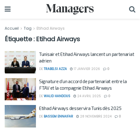
Accueil
Tag
Etihad Airways
Étiquette :
Etihad Airways
Tunisair et Etihad Airways lancent un partenariat
aérien
DE
TRABELSI AZZA
17 JANVIER 2026
0
Signature d’un accord de partenariat entre la
FTAV et la compagnie Etihad Airways
DE
WALID HANDOUS
24 AVRIL 2025
0
Etihad Airways desservira Tunis dès 2025
DE
BASSEM ENNAIFAR
28 NOVEMBRE 2024
0